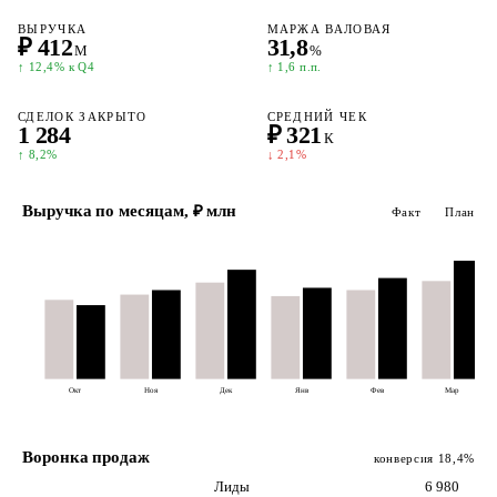
ВЫРУЧКА
МАРЖА ВАЛОВАЯ
₽ 412
31,8
М
%
↑ 12,4% к Q4
↑ 1,6 п.п.
СДЕЛОК ЗАКРЫТО
СРЕДНИЙ ЧЕК
1 284
₽ 321
К
↑ 8,2%
↓ 2,1%
Выручка по месяцам, ₽ млн
Факт
План
Окт
Ноя
Дек
Янв
Фев
Мар
Воронка продаж
конверсия 18,4%
Лиды
6 980