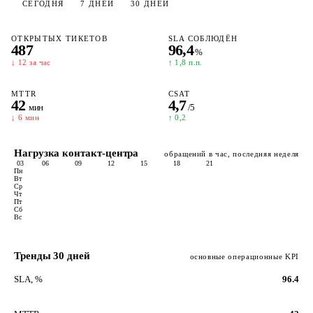
СЕГОДНЯ
7 ДНЕЙ
30 ДНЕЙ
ОТКРЫТЫХ ТИКЕТОВ
SLA СОБЛЮДЁН
487
96,4
%
↓ 12 за час
↑ 1,8 п.п.
MTTR
CSAT
42
4,7
мин
/5
↓ 6 мин
↑ 0,2
Нагрузка контакт-центра
обращений в час, последняя неделя
03
06
09
12
15
18
21
Пн
Вт
Ср
Чт
Пт
Сб
Вс
Тренды 30 дней
основные операционные KPI
SLA, %
96.4