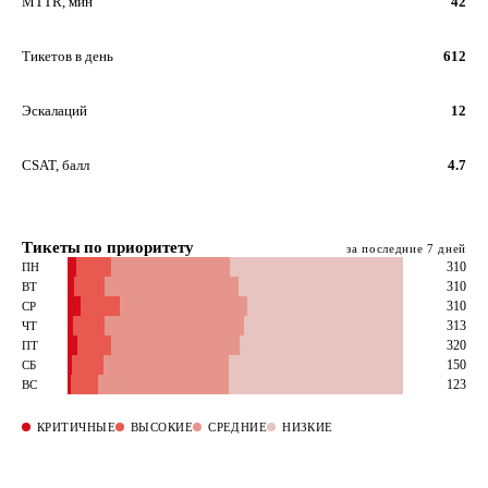
MTTR, мин
42
Тикетов в день
612
Эскалаций
12
CSAT, балл
4.7
Тикеты по приоритету
за последние 7 дней
310
ПН
310
ВТ
310
СР
313
ЧТ
320
ПТ
150
СБ
123
ВС
КРИТИЧНЫЕ
ВЫСОКИЕ
СРЕДНИЕ
НИЗКИЕ