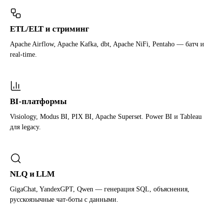
ETL/ELT и стриминг
Apache Airflow, Apache Kafka, dbt, Apache NiFi, Pentaho — батч и
real-time.
BI-платформы
Visiology, Modus BI, PIX BI, Apache Superset. Power BI и Tableau
для legacy.
NLQ и LLM
GigaChat, YandexGPT, Qwen — генерация SQL, объяснения,
русскоязычные чат-боты с данными.