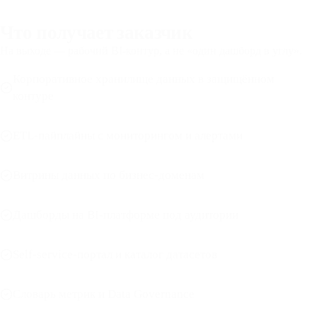
Что получает заказчик
На выходе — рабочий BI-контур, а не «один дашборд в углу».
Корпоративное хранилище данных в защищённом
контуре
ETL-пайплайны с мониторингом и алертами
Витрины данных по бизнес-доменам
Дашборды на BI-платформе под аудитории
Self-service-портал и каталог датасетов
Словарь метрик и Data Governance