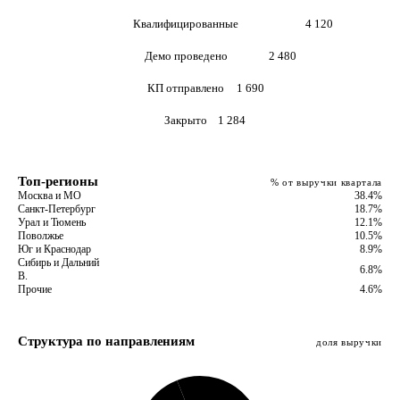
Квалифицированные
4 120
Демо проведено
2 480
КП отправлено
1 690
Закрыто
1 284
Топ-регионы
% от выручки квартала
Москва и МО
38.4%
Санкт-Петербург
18.7%
Урал и Тюмень
12.1%
Поволжье
10.5%
Юг и Краснодар
8.9%
Сибирь и Дальний
6.8%
В.
Прочие
4.6%
Структура по направлениям
доля выручки