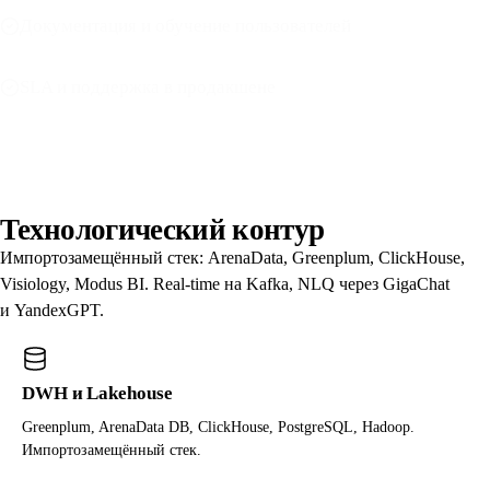
Документация и обучение пользователей
SLA и поддержка в продакшене
Технологический контур
Импортозамещённый стек: ArenaData, Greenplum, ClickHouse,
Visiology, Modus BI. Real-time на Kafka, NLQ через GigaChat
и YandexGPT.
DWH и Lakehouse
Greenplum, ArenaData DB, ClickHouse, PostgreSQL, Hadoop.
Импортозамещённый стек.