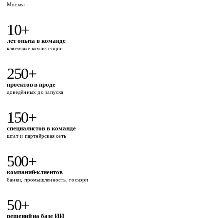
Москва
10+
лет опыта в команде
ключевые компетенции
250+
проектов в проде
доведённых до запуска
150+
специалистов в команде
штат и партнёрская сеть
500+
компаний-клиентов
банки, промышленность, госкорп
50+
решений на базе ИИ