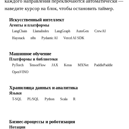
каждого направления переключаются автоматически —
наведите курсор на блок, чтобы остановить таймер.
Искусственный интеллект
Агенты и платформы
LangChain
LlamaIndex
LangGraph
AutoGen
CrewAI
Haystack
n8n
Pydantic AI
Vercel AI SDK
Машинное обучение
Классический ML
scikit-learn
XGBoost
LightGBM
CatBoost
RAPIDS
mlpack
Хранилища данных и аналитика
Языки
T-SQL
PL/SQL
Python
Scala
R
Бизнес-процессы и роботизация
Нотации