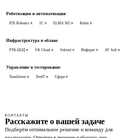
Роботизация и автоматизация
PIX Robotics
1С
ELMA 365
Robin
Инфраструктура и облако
РТК-ЦОД
VK Cloud
Selectel
Инферит
AV Soft
Управление и тестирование
TeamStorm
TestIT
Сфера
КОНТАКТЫ
Расскажите о вашей задаче
Подберём оптимальное решение и команду для
реализации. Ответим в течение рабочего дня.