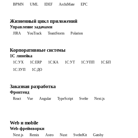
BPMN
UML
IDEF
ArchiMate
EPC
Жизненный цикл приложений
Управление задачами
JIRA
YouTrack
TeamStorm
Polarion
Корпоративные системы
1С линейка
1С:УХ
1С:ERP
1С:КА
1С:УТ
1С:УПП
1С:БП
1С:ЗУП
1С:ДО
Заказная разработка
Фронтенд
React
Vue
Angular
TypeScript
Svelte
Next.js
Web и mobile
Web-фреймворки
Next.js
Remix
Astro
Nuxt
SvelteKit
Gatsby