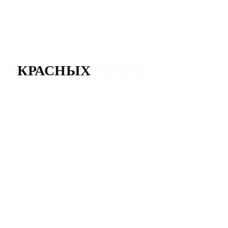
7
КРАСНЫХ
ЛИНИЙ
Мы делаем технологии понятными,
а людей — свободными.
РЕКВИЗИТЫ
Общество с ограниченной ответственностью «7 КРАСНЫХ ЛИНИЙ»
ИНН 7725336650 · КПП 771001001 · ОГРН 5167746230515
ОКВЭД 62.01 — Разработка компьютерного программного